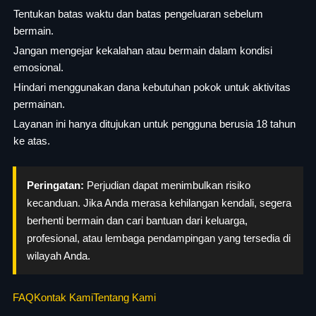
Tentukan batas waktu dan batas pengeluaran sebelum
bermain.
Jangan mengejar kekalahan atau bermain dalam kondisi
emosional.
Hindari menggunakan dana kebutuhan pokok untuk aktivitas
permainan.
Layanan ini hanya ditujukan untuk pengguna berusia 18 tahun
ke atas.
Peringatan:
Perjudian dapat menimbulkan risiko
kecanduan. Jika Anda merasa kehilangan kendali, segera
berhenti bermain dan cari bantuan dari keluarga,
profesional, atau lembaga pendampingan yang tersedia di
wilayah Anda.
FAQ
Kontak Kami
Tentang Kami