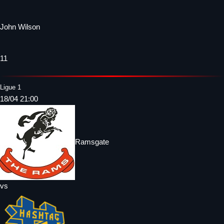
John Wilson
11
Ligue 1
18/04 21:00
Ramsgate
vs