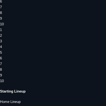
6
7
8
9
10
1
2
3
4
5
6
7
8
9
10
Starting Lineup
Home Lineup