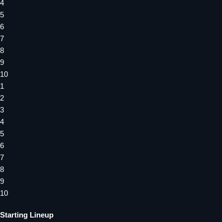
4
5
6
7
8
9
10
1
2
3
4
5
6
7
8
9
10
Starting Lineup