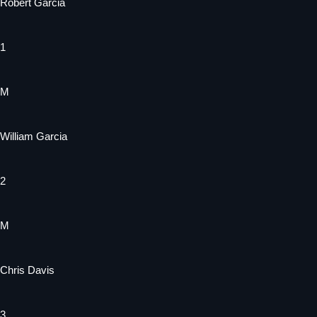
Robert Garcia
1
M
William Garcia
2
M
Chris Davis
3