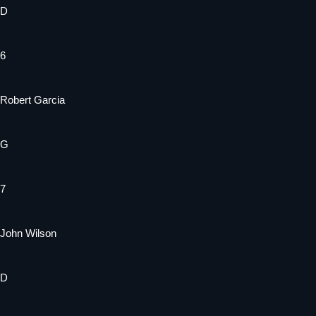
D
6
Robert Garcia
G
7
John Wilson
D