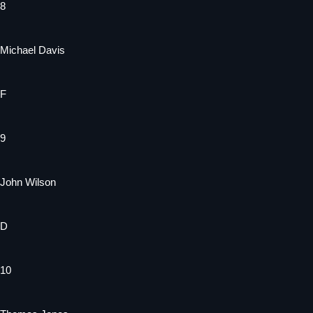
8
Michael Davis
F
9
John Wilson
D
10