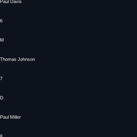
Paul Davis
6
M
Thomas Johnson
7
D
Paul Miller
8