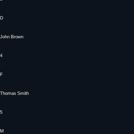
D
John Brown
4
F
Thomas Smith
5
M