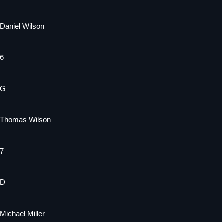
Daniel Wilson
6
G
Thomas Wilson
7
D
Michael Miller