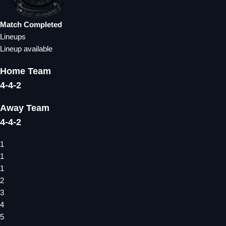
Match Completed
Lineups
Lineup available
Home Team
4-4-2
Away Team
4-4-2
1
1
1
2
3
4
5