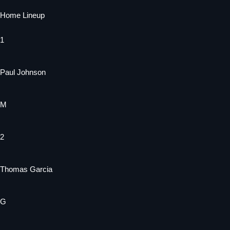
Home Lineup
1
Paul Johnson
M
2
Thomas Garcia
G