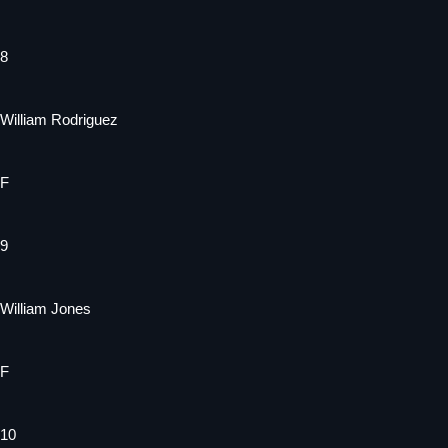
8
William Rodriguez
F
9
William Jones
F
10