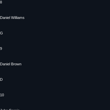
8
Daniel Williams
G
9
Daniel Brown
D
10