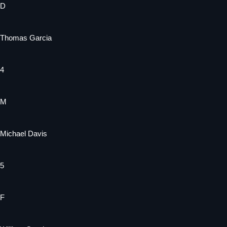
D
Thomas Garcia
4
M
Michael Davis
5
F