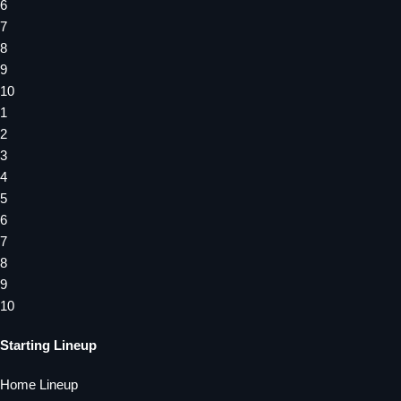
6
7
8
9
10
1
2
3
4
5
6
7
8
9
10
Starting Lineup
Home Lineup