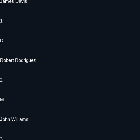
James Davis
1
D
Robert Rodriguez
2
M
John Williams
3