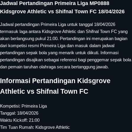
Jadwal Pertandingan Primeira Liga MP0888
Kidsgrove Athletic vs Shifnal Town FC 18/04/2026
Jadwal pertandingan Primeira Liga untuk tanggal 18/04/2026
termasuk laga antara Kidsgrove Athletic dan Shifnal Town FC yang
akan berlangsung pukul 21:00. Pertandingan ini merupakan bagian
dari kompetisi resmi Primeira Liga dan masuk dalam jadwal
pertandingan sepak bola yang menarik untuk diikuti. Informasi
pertandingan disajikan sebagai referensi bagi penggemar sepak bola
dan pemain taruhan olahraga secara bertanggung jawab.
Informasi Pertandingan Kidsgrove
Athletic vs Shifnal Town FC
Kompetisi: Primeira Liga
Tanggal: 18/04/2026
Waktu Kickoff: 21:00
Tim Tuan Rumah: Kidsgrove Athletic