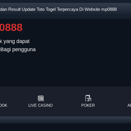
 Toto Togel Terpercaya Di Website mp0888
0888
k yang dapat
S Bagi pengguna
OOK
LIVE CASINO
POKER
A