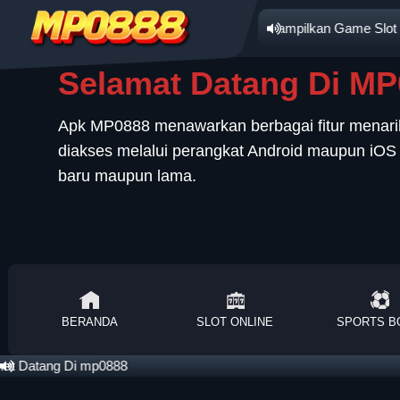
ritahuan : Situs Resmi Menampilkan Game Slot dan Result Update
Selamat Datang Di
MP
Apk MP0888 menawarkan berbagai fitur menari
diakses melalui perangkat Android maupun iO
baru maupun lama.
BERANDA
SLOT ONLINE
SPORTS B
Datang Di mp0888