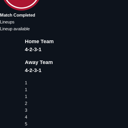
Match Completed
Lineups
Lineup available
Home Team
4-2-3-1
Away Team
4-2-3-1
1
1
1
2
3
4
5