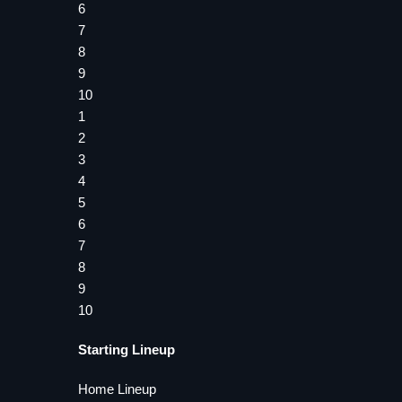
6
7
8
9
10
1
2
3
4
5
6
7
8
9
10
Starting Lineup
Home Lineup