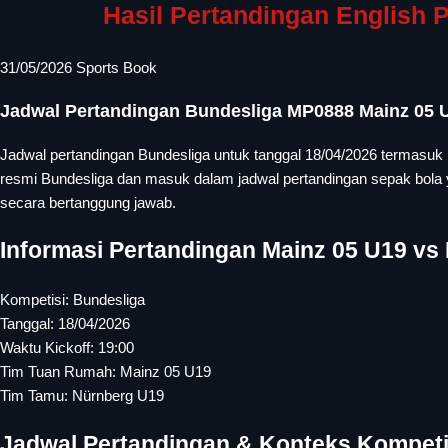
Hasil Pertandingan English
31/05/2026
Sports Book
Jadwal Pertandingan Bundesliga MP0888 Mainz 05 U
Jadwal pertandingan Bundesliga untuk tanggal 18/04/2026 termasuk 
resmi Bundesliga dan masuk dalam jadwal pertandingan sepak bola ya
secara bertanggung jawab.
Informasi Pertandingan Mainz 05 U19 vs
Kompetisi: Bundesliga
Tanggal: 18/04/2026
Waktu Kickoff: 19:00
Tim Tuan Rumah: Mainz 05 U19
Tim Tamu: Nürnberg U19
Jadwal Pertandingan & Konteks Kompeti