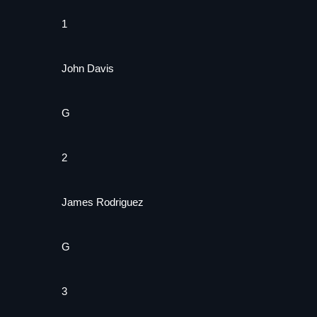
1
John Davis
G
2
James Rodriguez
G
3