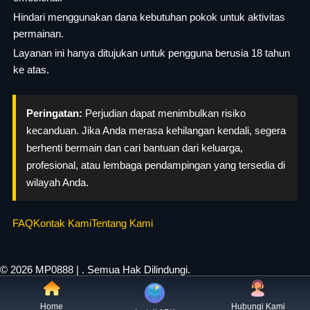
Hindari menggunakan dana kebutuhan pokok untuk aktivitas
permainan.
Layanan ini hanya ditujukan untuk pengguna berusia 18 tahun
ke atas.
Peringatan:
Perjudian dapat menimbulkan risiko
kecanduan. Jika Anda merasa kehilangan kendali, segera
berhenti bermain dan cari bantuan dari keluarga,
profesional, atau lembaga pendampingan yang tersedia di
wilayah Anda.
FAQ
Kontak Kami
Tentang Kami
© 2026
MP0888
| . Semua Hak Dilindungi.
Home
Hubungi Kami