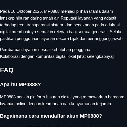
Pada 16 Oktober 2025, MP0888 menjadi pilihan utama dalam
lanskap hiburan daring tanah air. Reputasi layanan yang adaptif
terhadap tren, transparansi sistem, dan penekanan pada edukasi
digital membuatnya semakin relevan bagi semua generasi. Selalu
pastikan penggunaan layanan secara bijak dan bertanggung jawab.
Pembaruan layanan sesuai kebutuhan pengguna
Kolaborasi dengan komunitas digital lokal [lihat selengkapnya]
FAQ
Apa itu MP0888?
MP0888 adalah platform hiburan digital yang menawarkan beragam
layanan online dengan keamanan dan kenyamanan terjamin.
Bagaimana cara mendaftar akun MP0888?