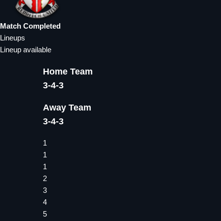
Match Completed
Lineups
Lineup available
Home Team
3-4-3
Away Team
3-4-3
1
1
1
2
3
4
5