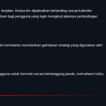
erjalan. Kedua tim dijadwalkan bertanding sesuai kalender
anduan bagi pengguna yang ingin mengikuti jalannya pertandingan
i ini membantu memberikan gambaran strategi yang digunakan oleh
pengguna untuk bermain secara bertanggung jawab, memahami risiko,