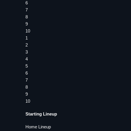
6
7
8
9
10
1
2
3
4
5
6
7
8
9
10
Starting Lineup
Home Lineup