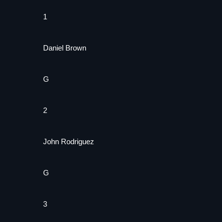
1
Daniel Brown
G
2
John Rodriguez
G
3