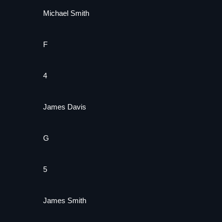
Michael Smith
F
4
James Davis
G
5
James Smith