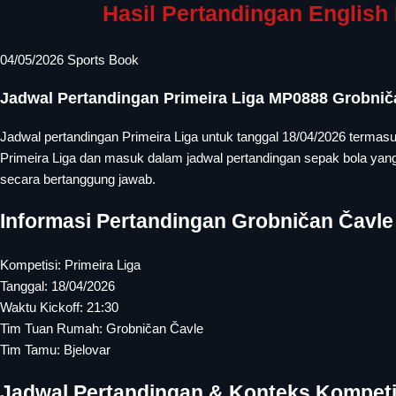
Hasil Pertandingan English
04/05/2026
Sports Book
Jadwal Pertandingan Primeira Liga MP0888 Grobniča
Jadwal pertandingan Primeira Liga untuk tanggal 18/04/2026 termasu
Primeira Liga dan masuk dalam jadwal pertandingan sepak bola yang 
secara bertanggung jawab.
Informasi Pertandingan Grobničan Čavle 
Kompetisi: Primeira Liga
Tanggal: 18/04/2026
Waktu Kickoff: 21:30
Tim Tuan Rumah: Grobničan Čavle
Tim Tamu: Bjelovar
Jadwal Pertandingan & Konteks Kompeti